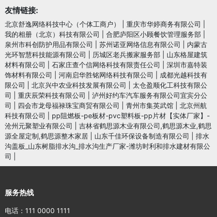
友情链接:
北京舒逸网络科技中心（个体工商户）
|
重庆市华婷商务有限公司
|
我的相册（北京）科技有限公司
|
合肥庐阳区小顾餐饮管理服务部
|
泉州市科创防护用品有限公司
|
苏州诺亚网络信息有限公司
|
内蒙古
光环智慧科技能源有限公司
|
历城区老兵搬家服务部
|
山东格屋建筑
材料有限公司
|
石家庄查个信网络科技有限责任公司
|
深圳市嘉特装
饰材料有限公司
|
河南启华胜铭网络科技有限公司
|
成都光越科技有
限公司
|
北京兴中农业科技发展有限公司
|
太仓盈顺化工科技有限公
司
|
重庆辰荣科技有限公司
|
泸州好约车汽车服务有限公司宜宾分公
司
|
四会市龙母福禄珠宝商贸有限公司
|
青州市集英武馆
|
北京州航
科技有限公司
|
pp阻燃板-pe板材-pvc塑料板-pp片材【实体厂家】-
沧州元聚塑业有限公司
|
吉林省鹤思源木业有限公司,鹤思源木业,鹤思
源全屋定制,鹤思源整木家居
|
山东千佳环保设备制造有限公司
|
排水
沟盖板_山东树脂排水沟_排水沟生产厂家-潍坊时利和排水建材有限公
司
|
服务热线
电话：111 0000 1111