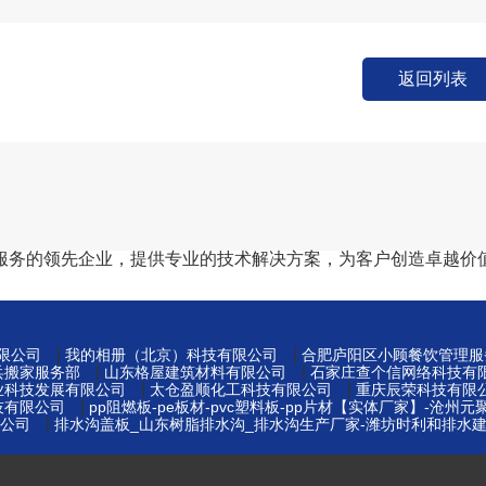
返回列表
服务的领先企业，提供专业的技术解决方案，为客户创造卓越价
|
|
限公司
我的相册（北京）科技有限公司
合肥庐阳区小顾餐饮管理服
|
|
兵搬家服务部
山东格屋建筑材料有限公司
石家庄查个信网络科技有
|
|
业科技发展有限公司
太仓盈顺化工科技有限公司
重庆辰荣科技有限
|
技有限公司
pp阻燃板-pe板材-pvc塑料板-pp片材【实体厂家】-沧州
|
公司
排水沟盖板_山东树脂排水沟_排水沟生产厂家-潍坊时利和排水