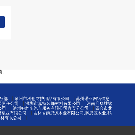
值。
|
|
务部
泉州市科创防护用品有限公司
苏州诺亚网络信息
|
|
限责任公司
深圳市嘉特装饰材料有限公司
河南启华胜铭
|
|
公司
泸州好约车汽车服务有限公司宜宾分公司
四会市龙
|
元聚塑业有限公司
吉林省鹤思源木业有限公司,鹤思源木业,鹤
|
建材有限公司