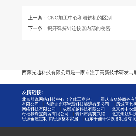
上一条：
CNC加工中心和雕铣机的区别
下一条：
揭开弹簧针连接器内部的秘密
西藏光越科技有限公司是一家专注于高新技术研发与
友情链接:
|
北京舒逸网络科技中心（个体工商户）
重庆市华婷商务有
|
|
有限公司
内蒙古光环智慧科技能源有限公司
历城区老
|
|
网络科技有限公司
成都光越科技有限公司
北京兴中农
|
|
母福禄珠宝商贸有限公司
青州市集英武馆
北京州航科
|
思源全屋定制,鹤思源整木家居
山东千佳环保设备制造有限