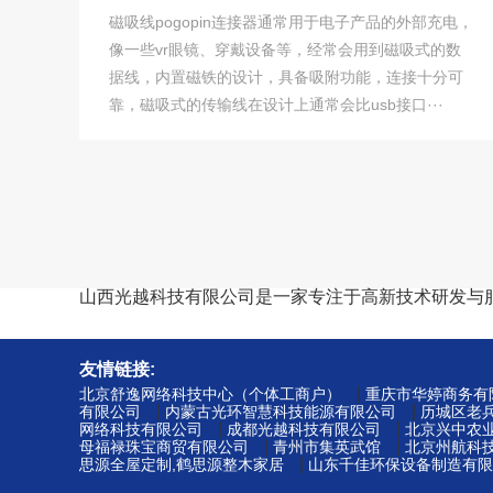
磁吸线pogopin连接器通常用于电子产品的外部充电，
像一些vr眼镜、穿戴设备等，经常会用到磁吸式的数
据线，内置磁铁的设计，具备吸附功能，连接十分可
靠，磁吸式的传输线在设计上通常会比usb接口···
山西光越科技有限公司是一家专注于高新技术研发与
友情链接:
|
北京舒逸网络科技中心（个体工商户）
重庆市华婷商务有
|
|
有限公司
内蒙古光环智慧科技能源有限公司
历城区老
|
|
网络科技有限公司
成都光越科技有限公司
北京兴中农
|
|
母福禄珠宝商贸有限公司
青州市集英武馆
北京州航科
|
思源全屋定制,鹤思源整木家居
山东千佳环保设备制造有限