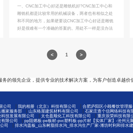
一、CNC加工中心好还是雕铣机好?CNC加工中心和
雕铣机都是比较常用的机械设备，两者也有相似之处
和不同的地方，如果硬要说CNC加工中心好还是雕铣
好是很难有一个准确的答案的。用处不一样是没办法
···
1
服务的领先企业，提供专业的技术解决方案，为客户创造卓越价
|
|
限公司
我的相册（北京）科技有限公司
合肥庐阳区小顾餐饮管理服
|
|
兵搬家服务部
山东格屋建筑材料有限公司
石家庄查个信网络科技有
|
|
业科技发展有限公司
太仓盈顺化工科技有限公司
重庆辰荣科技有限
|
技有限公司
pp阻燃板-pe板材-pvc塑料板-pp片材【实体厂家】-沧州
|
公司
排水沟盖板_山东树脂排水沟_排水沟生产厂家-潍坊时利和排水