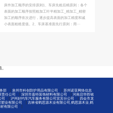
床件加工顺序的安排原则1、车床先粗后精原则：各个
表面的加工顺序按照粗加工叶半精加工_精加工_精密
加工的顺序依次进行，逐步提高表面的加工精度和减
小表面粗糙度值。2、车床基准面先行原则：用···
值。
|
|
务部
泉州市科创防护用品有限公司
苏州诺亚网络信息
|
|
限责任公司
深圳市嘉特装饰材料有限公司
河南启华胜铭
|
|
公司
泸州好约车汽车服务有限公司宜宾分公司
四会市龙
|
元聚塑业有限公司
吉林省鹤思源木业有限公司,鹤思源木业,鹤
|
建材有限公司