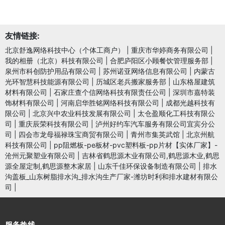
友情链接:
北京舒逸网络科技中心（个体工商户）
|
重庆市华婷商务有限公司
|
我的相册（北京）科技有限公司
|
合肥庐阳区小顾餐饮管理服务部
|
泉州市科创防护用品有限公司
|
苏州诺亚网络信息有限公司
|
内蒙古
光环智慧科技能源有限公司
|
历城区老兵搬家服务部
|
山东格屋建筑
材料有限公司
|
石家庄查个信网络科技有限责任公司
|
深圳市嘉特装
饰材料有限公司
|
河南启华胜铭网络科技有限公司
|
成都光越科技有
限公司
|
北京兴中农业科技发展有限公司
|
太仓盈顺化工科技有限公
司
|
重庆辰荣科技有限公司
|
泸州好约车汽车服务有限公司宜宾分公
司
|
四会市龙母福禄珠宝商贸有限公司
|
青州市集英武馆
|
北京州航
科技有限公司
|
pp阻燃板-pe板材-pvc塑料板-pp片材【实体厂家】-
沧州元聚塑业有限公司
|
吉林省鹤思源木业有限公司,鹤思源木业,鹤思
源全屋定制,鹤思源整木家居
|
山东千佳环保设备制造有限公司
|
排水
沟盖板_山东树脂排水沟_排水沟生产厂家-潍坊时利和排水建材有限公
司
|
服务热线