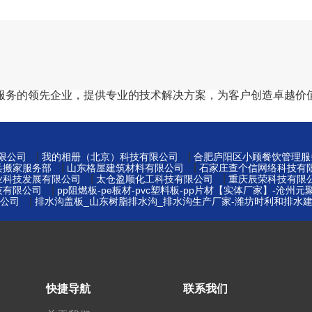
服务的领先企业，提供专业的技术解决方案，为客户创造卓越价
|
|
限公司
我的相册（北京）科技有限公司
合肥庐阳区小顾餐饮管理服
|
|
兵搬家服务部
山东格屋建筑材料有限公司
石家庄查个信网络科技有
|
|
业科技发展有限公司
太仓盈顺化工科技有限公司
重庆辰荣科技有限
|
技有限公司
pp阻燃板-pe板材-pvc塑料板-pp片材【实体厂家】-沧州
|
公司
排水沟盖板_山东树脂排水沟_排水沟生产厂家-潍坊时利和排水
快捷导航
联系我们