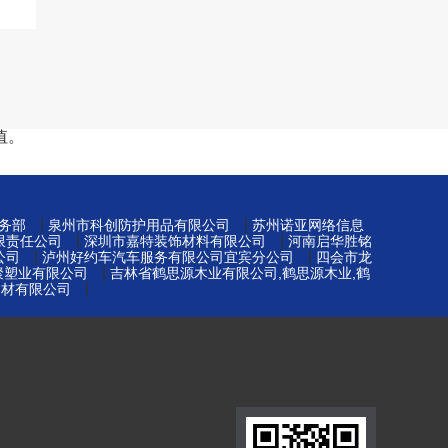
值。
|
|
务部
泉州市科创防护用品有限公司
苏州诺亚网络信息
|
|
限责任公司
深圳市嘉特装饰材料有限公司
河南启华胜铭
|
|
公司
泸州好约车汽车服务有限公司宜宾分公司
四会市龙
|
元聚塑业有限公司
吉林省鹤思源木业有限公司,鹤思源木业,鹤
|
建材有限公司