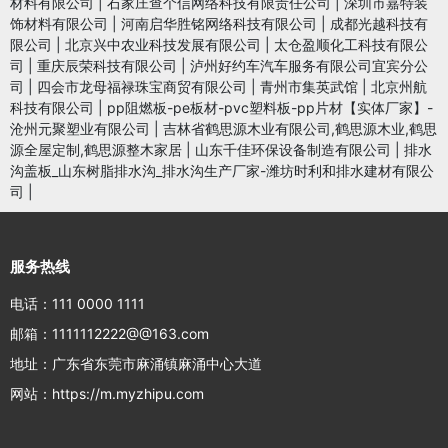
材料有限公司
|
石家庄查个信网络科技有限责任公司
|
深圳市嘉特装
饰材料有限公司
|
河南启华胜铭网络科技有限公司
|
成都光越科技有
限公司
|
北京兴中农业科技发展有限公司
|
太仓盈顺化工科技有限公
司
|
重庆辰荣科技有限公司
|
泸州好约车汽车服务有限公司宜宾分公
司
|
四会市龙母福禄珠宝商贸有限公司
|
青州市集英武馆
|
北京州航
科技有限公司
|
pp阻燃板-pe板材-pvc塑料板-pp片材【实体厂家】-
沧州元聚塑业有限公司
|
吉林省鹤思源木业有限公司,鹤思源木业,鹤思
源全屋定制,鹤思源整木家居
|
山东千佳环保设备制造有限公司
|
排水
沟盖板_山东树脂排水沟_排水沟生产厂家-潍坊时利和排水建材有限公
司
|
服务热线
电话：111 0000 1111
邮箱：1111112222@@163.com
地址：广东省东莞市麻涌镇麻涌中心大道
网站：https://m.myzhipu.com