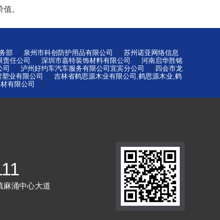
价值。
|
|
务部
泉州市科创防护用品有限公司
苏州诺亚网络信息
|
|
限责任公司
深圳市嘉特装饰材料有限公司
河南启华胜铭
|
|
公司
泸州好约车汽车服务有限公司宜宾分公司
四会市龙
|
元聚塑业有限公司
吉林省鹤思源木业有限公司,鹤思源木业,鹤
|
建材有限公司
111
镇麻涌中心大道