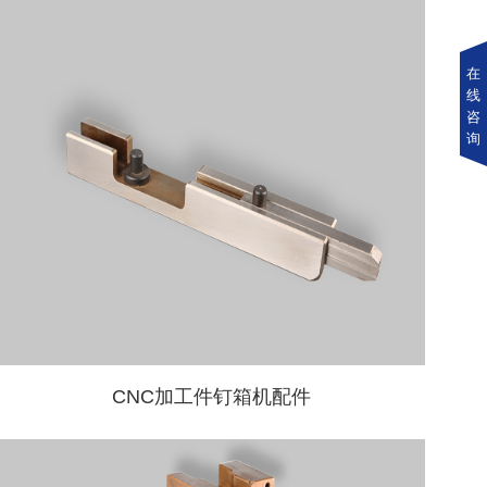
在
线
咨
询
CNC加工件钉箱机配件