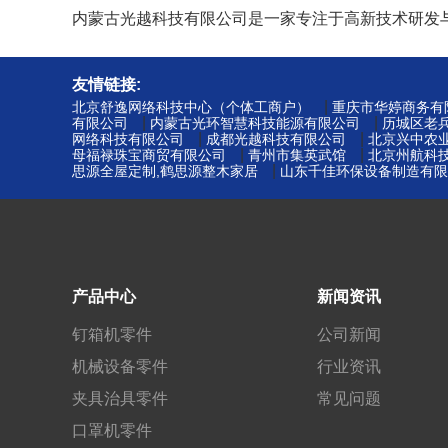
内蒙古光越科技有限公司是一家专注于高新技术研发
友情链接:
|
北京舒逸网络科技中心（个体工商户）
重庆市华婷商务有
|
|
有限公司
内蒙古光环智慧科技能源有限公司
历城区老
|
|
网络科技有限公司
成都光越科技有限公司
北京兴中农
|
|
母福禄珠宝商贸有限公司
青州市集英武馆
北京州航科
|
思源全屋定制,鹤思源整木家居
山东千佳环保设备制造有限
产品中心
新闻资讯
钉箱机零件
公司新闻
机械设备零件
行业资讯
夹具治具零件
常见问题
口罩机零件