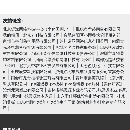
友情链接:
北京舒逸网络科技中心（个体工商户）
|
重庆市华婷商务有限公司
|
我的相册（北京）科技有限公司
|
合肥庐阳区小顾餐饮管理服务部
|
泉州市科创防护用品有限公司
|
苏州诺亚网络信息有限公司
|
内蒙古
光环智慧科技能源有限公司
|
历城区老兵搬家服务部
|
山东格屋建筑
材料有限公司
|
石家庄查个信网络科技有限责任公司
|
深圳市嘉特装
饰材料有限公司
|
河南启华胜铭网络科技有限公司
|
成都光越科技有
限公司
|
北京兴中农业科技发展有限公司
|
太仓盈顺化工科技有限公
司
|
重庆辰荣科技有限公司
|
泸州好约车汽车服务有限公司宜宾分公
司
|
四会市龙母福禄珠宝商贸有限公司
|
青州市集英武馆
|
北京州航
科技有限公司
|
pp阻燃板-pe板材-pvc塑料板-pp片材【实体厂家】-
沧州元聚塑业有限公司
|
吉林省鹤思源木业有限公司,鹤思源木业,鹤思
源全屋定制,鹤思源整木家居
|
山东千佳环保设备制造有限公司
|
排水
沟盖板_山东树脂排水沟_排水沟生产厂家-潍坊时利和排水建材有限公
司
|
服务热线