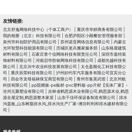
友情链接:
北京舒逸网络科技中心（个体工商户）
|
重庆市华婷商务有限公司
|
我的相册（北京）科技有限公司
|
合肥庐阳区小顾餐饮管理服务部
|
泉州市科创防护用品有限公司
|
苏州诺亚网络信息有限公司
|
内蒙古
光环智慧科技能源有限公司
|
历城区老兵搬家服务部
|
山东格屋建筑
材料有限公司
|
石家庄查个信网络科技有限责任公司
|
深圳市嘉特装
饰材料有限公司
|
河南启华胜铭网络科技有限公司
|
成都光越科技有
限公司
|
北京兴中农业科技发展有限公司
|
太仓盈顺化工科技有限公
司
|
重庆辰荣科技有限公司
|
泸州好约车汽车服务有限公司宜宾分公
司
|
四会市龙母福禄珠宝商贸有限公司
|
青州市集英武馆
|
北京州航
科技有限公司
|
pp阻燃板-pe板材-pvc塑料板-pp片材【实体厂家】-
沧州元聚塑业有限公司
|
吉林省鹤思源木业有限公司,鹤思源木业,鹤思
源全屋定制,鹤思源整木家居
|
山东千佳环保设备制造有限公司
|
排水
沟盖板_山东树脂排水沟_排水沟生产厂家-潍坊时利和排水建材有限公
司
|
服务热线