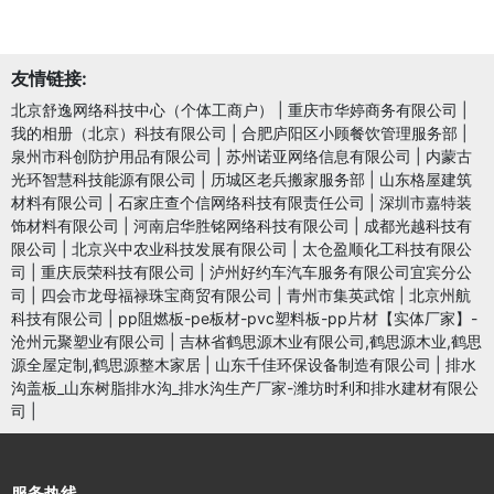
友情链接:
北京舒逸网络科技中心（个体工商户）
|
重庆市华婷商务有限公司
|
我的相册（北京）科技有限公司
|
合肥庐阳区小顾餐饮管理服务部
|
泉州市科创防护用品有限公司
|
苏州诺亚网络信息有限公司
|
内蒙古
光环智慧科技能源有限公司
|
历城区老兵搬家服务部
|
山东格屋建筑
材料有限公司
|
石家庄查个信网络科技有限责任公司
|
深圳市嘉特装
饰材料有限公司
|
河南启华胜铭网络科技有限公司
|
成都光越科技有
限公司
|
北京兴中农业科技发展有限公司
|
太仓盈顺化工科技有限公
司
|
重庆辰荣科技有限公司
|
泸州好约车汽车服务有限公司宜宾分公
司
|
四会市龙母福禄珠宝商贸有限公司
|
青州市集英武馆
|
北京州航
科技有限公司
|
pp阻燃板-pe板材-pvc塑料板-pp片材【实体厂家】-
沧州元聚塑业有限公司
|
吉林省鹤思源木业有限公司,鹤思源木业,鹤思
源全屋定制,鹤思源整木家居
|
山东千佳环保设备制造有限公司
|
排水
沟盖板_山东树脂排水沟_排水沟生产厂家-潍坊时利和排水建材有限公
司
|
服务热线