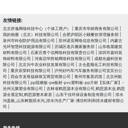
友情链接:
北京舒逸网络科技中心（个体工商户）
|
重庆市华婷商务有限公司
|
我的相册（北京）科技有限公司
|
合肥庐阳区小顾餐饮管理服务部
|
泉州市科创防护用品有限公司
|
苏州诺亚网络信息有限公司
|
内蒙古
光环智慧科技能源有限公司
|
历城区老兵搬家服务部
|
山东格屋建筑
材料有限公司
|
石家庄查个信网络科技有限责任公司
|
深圳市嘉特装
饰材料有限公司
|
河南启华胜铭网络科技有限公司
|
成都光越科技有
限公司
|
北京兴中农业科技发展有限公司
|
太仓盈顺化工科技有限公
司
|
重庆辰荣科技有限公司
|
泸州好约车汽车服务有限公司宜宾分公
司
|
四会市龙母福禄珠宝商贸有限公司
|
青州市集英武馆
|
北京州航
科技有限公司
|
pp阻燃板-pe板材-pvc塑料板-pp片材【实体厂家】-
沧州元聚塑业有限公司
|
吉林省鹤思源木业有限公司,鹤思源木业,鹤思
源全屋定制,鹤思源整木家居
|
山东千佳环保设备制造有限公司
|
排水
沟盖板_山东树脂排水沟_排水沟生产厂家-潍坊时利和排水建材有限公
司
|
服务热线