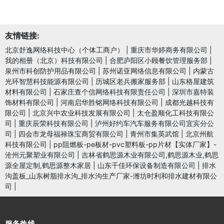
友情链接:
北京舒逸网络科技中心（个体工商户）
|
重庆市华婷商务有限公司
|
我的相册（北京）科技有限公司
|
合肥庐阳区小顾餐饮管理服务部
|
泉州市科创防护用品有限公司
|
苏州诺亚网络信息有限公司
|
内蒙古
光环智慧科技能源有限公司
|
历城区老兵搬家服务部
|
山东格屋建筑
材料有限公司
|
石家庄查个信网络科技有限责任公司
|
深圳市嘉特装
饰材料有限公司
|
河南启华胜铭网络科技有限公司
|
成都光越科技有
限公司
|
北京兴中农业科技发展有限公司
|
太仓盈顺化工科技有限公
司
|
重庆辰荣科技有限公司
|
泸州好约车汽车服务有限公司宜宾分公
司
|
四会市龙母福禄珠宝商贸有限公司
|
青州市集英武馆
|
北京州航
科技有限公司
|
pp阻燃板-pe板材-pvc塑料板-pp片材【实体厂家】-
沧州元聚塑业有限公司
|
吉林省鹤思源木业有限公司,鹤思源木业,鹤思
源全屋定制,鹤思源整木家居
|
山东千佳环保设备制造有限公司
|
排水
沟盖板_山东树脂排水沟_排水沟生产厂家-潍坊时利和排水建材有限公
司
|
服务热线